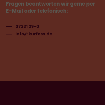
Fragen
beantworten
wir
gerne
per
E-Mail
oder
telefonisch:
07331 29-0
info@kurfess.de