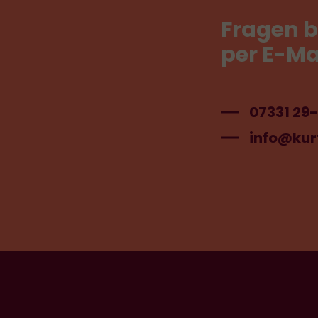
Fragen
b
per
E-Ma
07331 29
info@kur