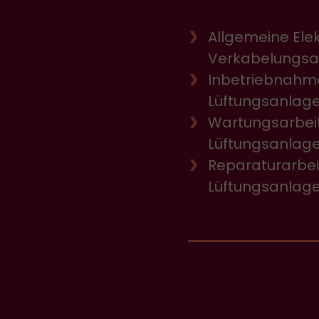
b, bei dem
en kannst?
Allgemeine Elek
Verkabelungsa
g – bei uns
Inbetriebnahm
eister,
Lüftungsanlag
 und
Wartungsarbei
Lüftungsanlag
Reparaturarbei
Lüftungsanlag
Das bringst 