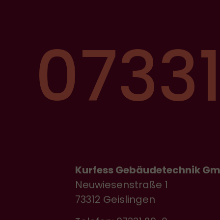
alb der Geschäftszeiten
(S
07331
Kurfess Gebäudetechnik G
Neuwiesenstraße 1
73312 Geislingen