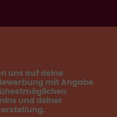
en
uns
auf
deine
Bewerbung
mit
Angabe
rühestmöglichen
mins
und
deiner
orstellung.