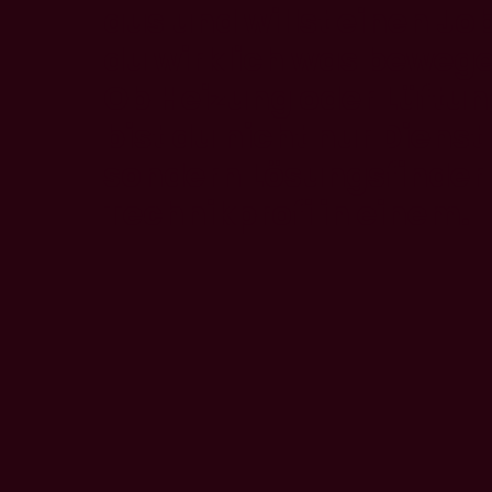
aus und willst einen Jo
du wirklich was beweg
Ob Heizung oder Lüftun
bist du nicht nur Dienstl
sondern Lösungsfinder
Technikprofi in einem.