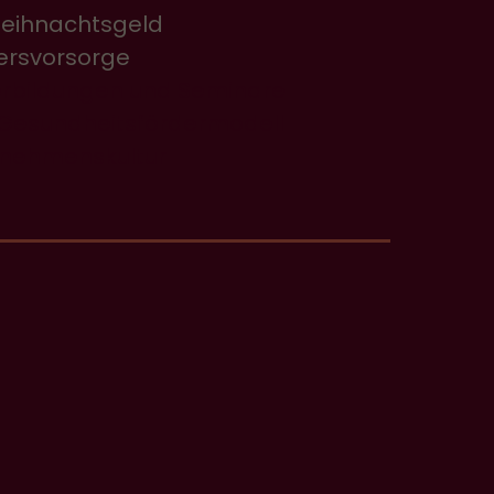
Weihnachtsgeld
tersvorsorge
erbildungen und Seminare
Gesundheitsfördermodell
rnehmenskultur