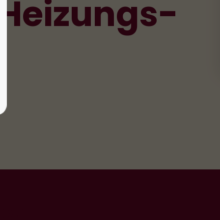
Heizungs-
aben