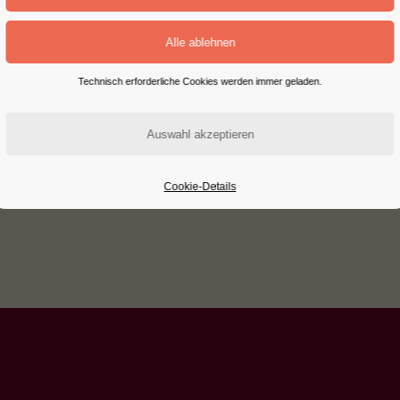
(m/w/d)
für
ungsanlagen
Technisch erforderliche Cookies werden immer geladen.
Cookie-Details
trotechnik
Deine Aufg