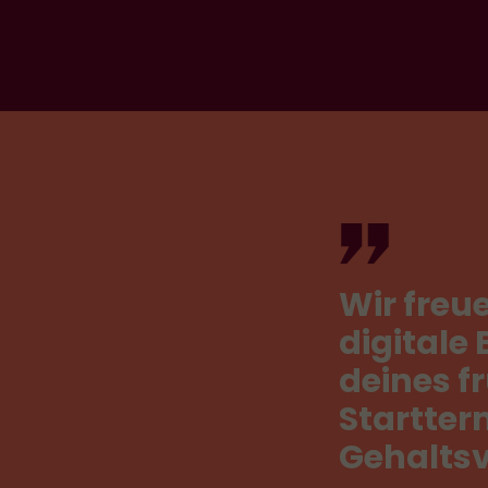
Wir
freu
digitale
deines
f
Startter
Gehaltsv