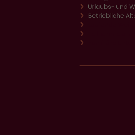
Urlaubs- und 
Betriebliche Al
Laufende Weit
Teilnahme am 
Familiäre Unte