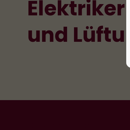
Elektriker
und
Lüft
Du kennst dich mit Elek