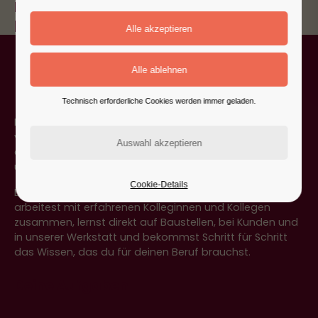
Du willst einen zukunftssicheren,
praktischen Beruf lernen, der jeden Tag
gebraucht wird? Dann starte deine
Ausbildung zum Anlagenmechaniker
für Sanitär-, Heizungs- und
Klimatechnik!
Technisch erforderliche Cookies werden immer geladen.
Du lernst, wie moderne Gebäudetechnik funktioniert:
von Heizungsanlagen über Sanitärtechnik bis hin zu
energieeffizienten Lösungen für private, gewerbliche
und industrielle Kunden.
Cookie-Details
Bei uns bist du nicht nur dabei, sondern mittendrin. Du
arbeitest mit erfahrenen Kolleginnen und Kollegen
zusammen, lernst direkt auf Baustellen, bei Kunden und
in unserer Werkstatt und bekommst Schritt für Schritt
das Wissen, das du für deinen Beruf brauchst.
Deine Aufgaben